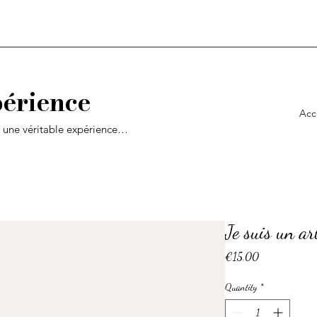
érience
Acc
e une véritable expérience…
Je suis un art
Price
€15.00
Quantity
*