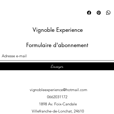
confiance avec vos clients
Conditions de livraison. S
en toute sécurité.
vos conditionnements et v
afin de rassurer vos clien
Vignoble Experience
Formulaire d'abonnement
Envoyer
vignobleexperience@hotmail.com
0662031172
1898 Av. Foix-Candale
Villefranche-de-Lonchat, 24610