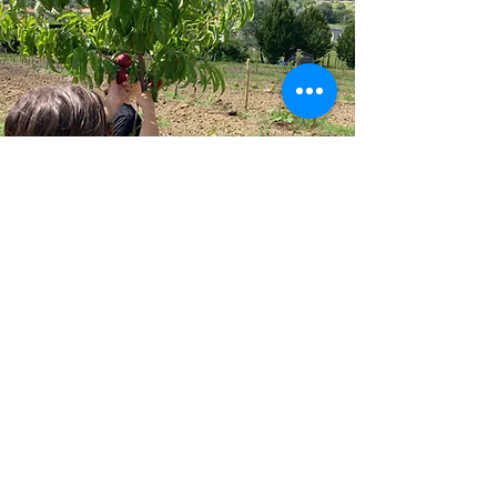
Et voici les reines du
site qui ont aussi une
grande utilité en plus
elles donnent un miel
excellent que l'on peut
vous faire gouter ...